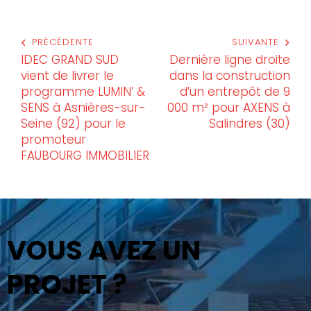
PRÉCÉDENTE
SUIVANTE
IDEC GRAND SUD
Dernière ligne droite
vient de livrer le
dans la construction
programme LUMIN’ &
d’un entrepôt de 9
SENS à Asnières-sur-
000 m² pour AXENS à
Seine (92) pour le
Salindres (30)
promoteur
FAUBOURG IMMOBILIER
VOUS AVEZ UN
PROJET ?