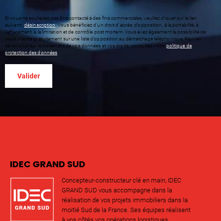
Si vous ne souhaitez pas être contacté à des fins commerciales, veuillez cliquer sur le lien
suivant :
désinscription
. Vous bénéficiez d’un droit d’accès, d’opposition, à la portabilité, à
l’effacement, à la limitation et de contrôle post mortem. Vous avez également la possibilité de
vous inscrire gratuitement sur une liste d’opposition au démarchage téléphonique. Pour en
savoir plus sur le traitement de vos données et vos droits, consultez notre
politique de
protection des données
.
IDEC GRAND SUD
Concepteur-constructeur clé en main, IDEC
GRAND SUD vous accompagne dans la
réalisation de vos projets immobiliers dans la
moitié Sud de la France. Ses équipes réalisent
à vos côtés vos opérations logistiques,