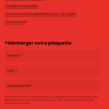
Une démarche qualité
Des solutions d’investissement pour vos projets
L’international
Télécharger notre plaquette
Prénom
*
Nom
*
Adresse
email
*
En validant ce formulaire vous consentez à ce que vos données soient collectées par Idec Grand
Sud ou toute autre société filiale de Groupe Idec, pour traiter votre demande et à des fins de
prospection commerciale.