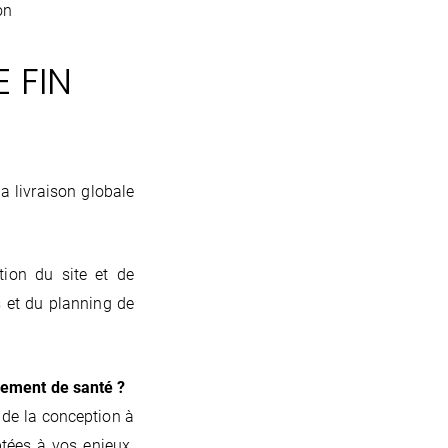
on
 FIN
la livraison globale
tion du site et de
 et du planning de
ssement de santé ?
de la conception à
ptées à vos enjeux.