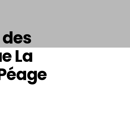
 des
ue La
-Péage