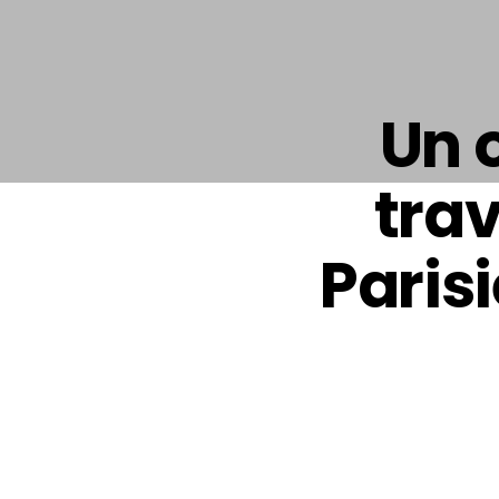
Un 
trav
Paris