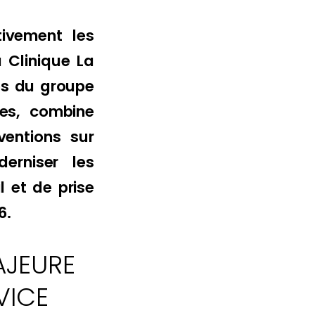
ivement les
 Clinique La
és du groupe
es, combine
ventions sur
erniser les
l et de prise
6.
AJEURE
VICE