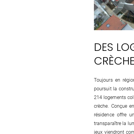
DES LO
CRÈCHE
Toujours en régi
poursuit la constr
214 logements col
crèche. Conçue en 
résidence offre u
transparaître la lu
jeux viendront com