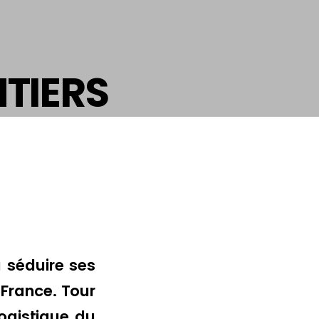
NTIERS
 séduire ses
 France. Tour
logistique du