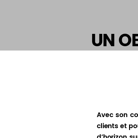
UN OE
Avec son co
clients et p
d’horizon su